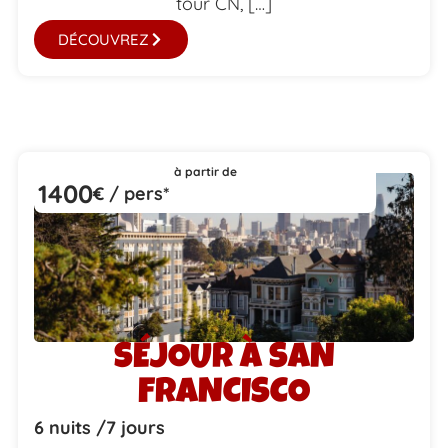
tour CN, […]
DÉCOUVREZ
à partir de
1400
€ / pers*
SÉJOUR À SAN
FRANCISCO
6 nuits /
7 jours