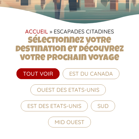
ACCUEIL
»
ESCAPADES CITADINES
Sélectionnez votre
destination et découvrez
votre prochain voyage
TOUT VOIR
EST DU CANADA
OUEST DES ETATS-UNIS
EST DES ETATS-UNIS
SUD
MID OUEST