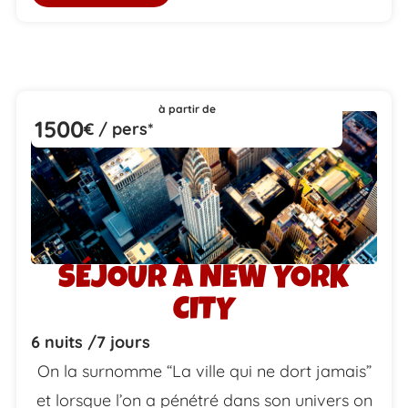
à partir de
1500
€ / pers*
SÉJOUR À NEW YORK
CITY
6 nuits /
7 jours
On la surnomme “La ville qui ne dort jamais”
et lorsque l’on a pénétré dans son univers on