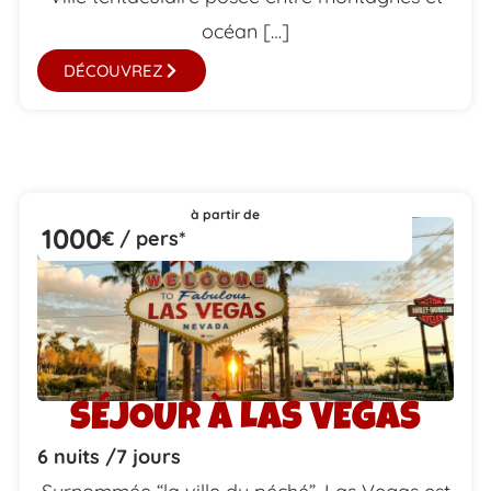
océan […]
DÉCOUVREZ
à partir de
1000
€ / pers*
SÉJOUR À LAS VEGAS
6 nuits /
7 jours