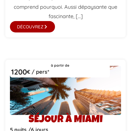
comprend pourquoi. Aussi dépaysante que
fascinante, […]
DÉCOUVREZ
à partir de
1200
€ / pers*
SÉJOUR À MIAMI
5 nuits /
6 jours