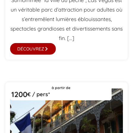
Surnommée “la ville du péché”, Las Vegas est
un véritable parc d’attraction pour adultes où
s’entremêlent lumières éblouissantes,
spectacles grandioses et divertissements sans
fin. […]
DÉCOUVREZ
à partir de
1200
€ / pers*