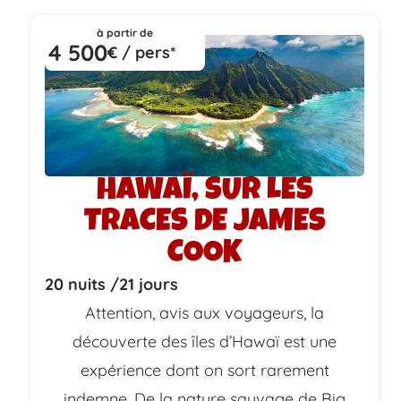
à partir de
4 500
€ / pers*
HAWAÏ, SUR LES
TRACES DE JAMES
COOK
20 nuits /
21 jours
Attention, avis aux voyageurs, la
découverte des îles d’Hawaï est une
expérience dont on sort rarement
indemne. De la nature sauvage de Big