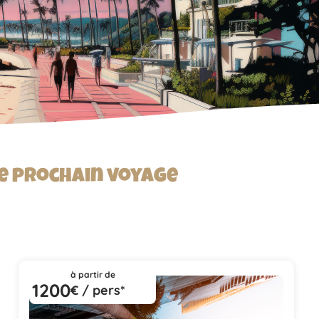
re prochain voyage
à partir de
1200
€ / pers*