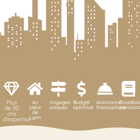
Plus
Au
Voyages
Budget
Assistance
Roadbo
cœur
uniques
optimisé
francophone
personna
de 30
de
ans
Lyon
d'expertise