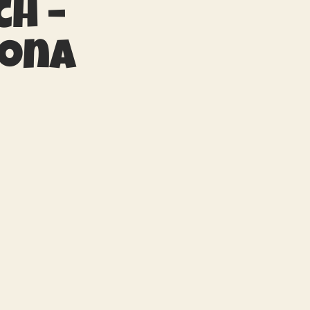
ch –
zona