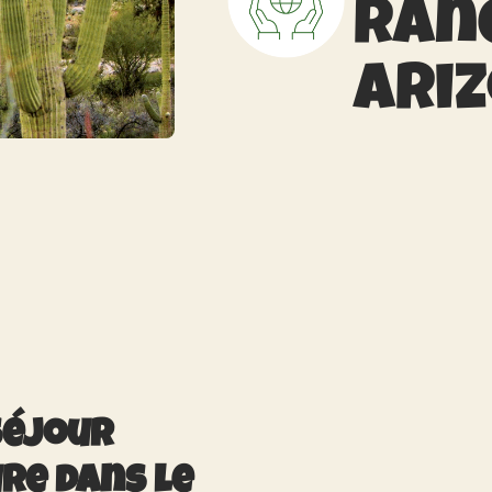
Ran
Ari
Séjour
re dans le