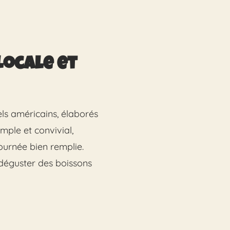
Locale et
els américains, élaborés
imple et convivial,
ournée bien remplie.
déguster des boissons