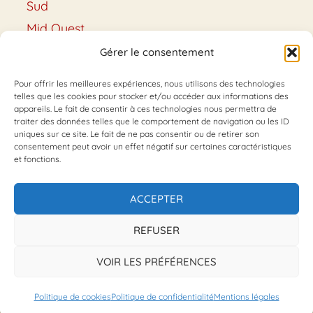
Sud
Mid Ouest
Hawaï
Gérer le consentement
Alaska
Pour offrir les meilleures expériences, nous utilisons des technologies
Conseils & Astuces
telles que les cookies pour stocker et/ou accéder aux informations des
appareils. Le fait de consentir à ces technologies nous permettra de
Conseils
traiter des données telles que le comportement de navigation ou les ID
uniques sur ce site. Le fait de ne pas consentir ou de retirer son
Découverte
consentement peut avoir un effet négatif sur certaines caractéristiques
Formalités
et fonctions.
ACCEPTER
REFUSER
Mentions légales
Politique de confidentialité
VOIR LES PRÉFÉRENCES
Politique de cookies (UE)
Politique de cookies
Politique de confidentialité
Mentions légales