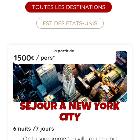
TOUTES LES DESTINATIONS
EST DES ETATS-UNIS
à partir de
1500
€ / pers*
SÉJOUR À NEW YORK
CITY
6 nuits /
7 jours
On la surnomme “La ville qui ne dort