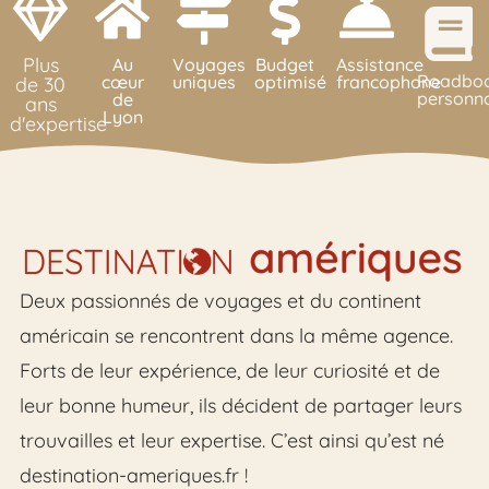
Plus
Au
Voyages
Budget
Assistance
Roadbo
cœur
uniques
optimisé
francophone
personna
de 30
de
ans
Lyon
d'expertise
Deux passionnés de voyages et du continent
américain se rencontrent dans la même agence.
Forts de leur expérience, de leur curiosité et de
leur bonne humeur, ils décident de partager leurs
trouvailles et leur expertise. C’est ainsi qu’est né
destination-ameriques.fr !