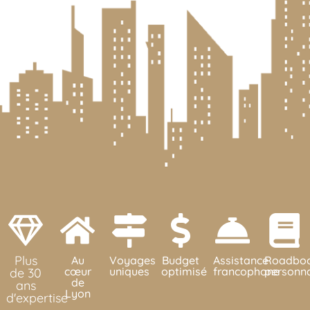
Plus
Au
Voyages
Budget
Assistance
Roadbo
cœur
uniques
optimisé
francophone
personna
de 30
de
ans
Lyon
d'expertise