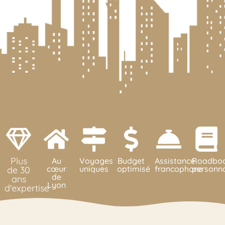
Plus
Au
Voyages
Budget
Assistance
Roadbo
cœur
uniques
optimisé
francophone
personna
de 30
de
ans
Lyon
d'expertise