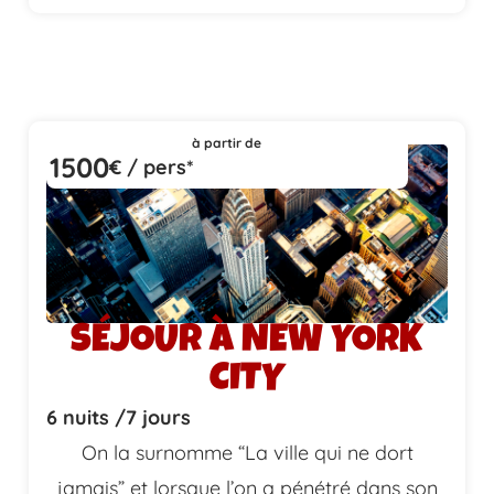
à partir de
1500
€ / pers*
SÉJOUR À NEW YORK
CITY
6 nuits /
7 jours
On la surnomme “La ville qui ne dort
jamais” et lorsque l’on a pénétré dans son