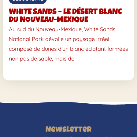
WHITE SANDS – LE DÉSERT BLANC
DU NOUVEAU-MEXIQUE
Au sud du Nouveau-Mexique, White Sands
National Park dévoile un paysage irréel
composé de dunes d’un blanc éclatant formées
non pas de sable, mais de
Newsletter