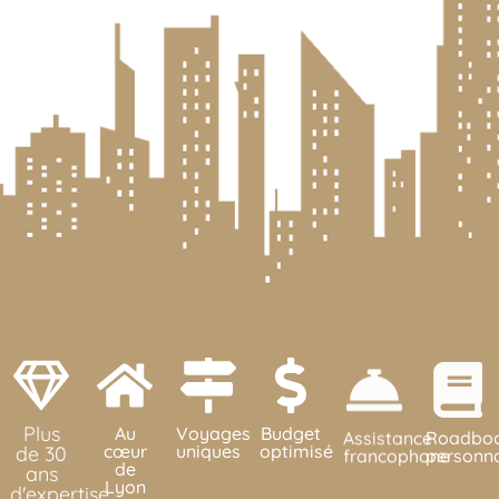
Plus
Au
Voyages
Budget
Assistance
Roadbo
cœur
uniques
optimisé
francophone
personna
de 30
de
ans
Lyon
d'expertise