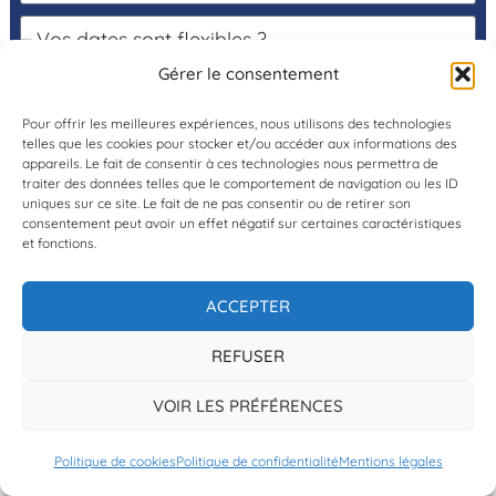
Gérer le consentement
Pour offrir les meilleures expériences, nous utilisons des technologies
telles que les cookies pour stocker et/ou accéder aux informations des
appareils. Le fait de consentir à ces technologies nous permettra de
traiter des données telles que le comportement de navigation ou les ID
uniques sur ce site. Le fait de ne pas consentir ou de retirer son
consentement peut avoir un effet négatif sur certaines caractéristiques
PERSONNALISER CE VOYAGE
et fonctions.
ACCEPTER
REFUSER
VOIR LES PRÉFÉRENCES
BUDGET À PRÉVOIR
Le prix « à partir de » a été calculé sur la base
Politique de cookies
Politique de confidentialité
Mentions légales
d’un voyage en basse saison touristique, en