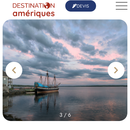
DEVIS
3
/
6